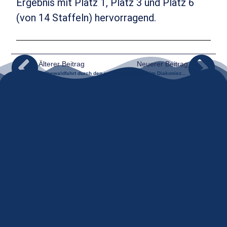
Ergebnis mit Platz 1, Platz 3 und Platz 6
(von 14 Staffeln) hervorragend.
Älterer Beitrag
Neuerer Beitrag
Spreewaldfahrt durch den goldenen Herbst
Adventsmarkt im Diakoniezentrum